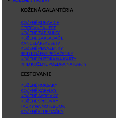
KOŽENÉ VÝROBKY
KOŽENÁ GALANTÉRIA
KOŽENÉ RUKAVICE
CESTOVNÉ KUFRE
KOŽENÉ ZÁPISNÍKY
KOŽENÉ ZAKLADAČE
KANCELÁRSKE SETY
KOŽENÉ PEŇAŽENKY
RFID KOŽENÉ PEŇAŽENKY
KOŽENÉ PÚZDRA NA KARTY
RFID KOŽENÉ PÚZDRA NA KARTY
CESTOVANIE
KOŽENÉ RUKSAKY
KOŽENÉ KABELKY
KOŽENÉ AKTOVKY
KOŽENÉ SPISOVKY
TAŠKY NA NOTEBOOK
KOŽENÉ ETUE/TAŠKY