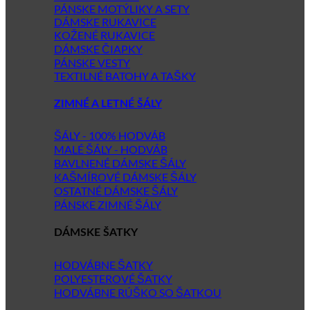
PÁNSKE MOTÝLIKY A SETY
DÁMSKE RUKAVICE
KOŽENÉ RUKAVICE
DÁMSKE ČIAPKY
PÁNSKE VESTY
TEXTILNÉ BATOHY A TAŠKY
ZIMNÉ A LETNÉ ŠÁLY
ŠÁLY - 100% HODVÁB
MALÉ ŠÁLY - HODVÁB
BAVLNENÉ DÁMSKE ŠÁLY
KAŠMÍROVÉ DÁMSKE ŠÁLY
OSTATNÉ DÁMSKE ŠÁLY
PÁNSKE ZIMNÉ ŠÁLY
DÁMSKE ŠATKY
HODVÁBNE ŠATKY
POLYESTEROVÉ ŠATKY
HODVÁBNE RÚŠKO SO ŠATKOU