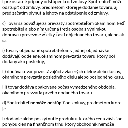
i pre ostatné prípady odstúpenia od zmluvy. Spotrebiteľ môže
odstúpiť od zmluvy, predmetom ktorej je dodanie tovaru, aj
pred začatím plynutia lehoty na odstúpenie od zmluvy.
c) Tovar sa považuje za prevzatý spotrebiteľom okamihom, keď
spotrebiteľ alebo ním určená tretia osoba s výnimkou
dopravcu prevezme všetky časti objednaného tovaru, alebo ak
sa
i) tovary objednané spotrebiteľom v jednej objednávke
dodávajú oddelene, okamihom prevzatia tovaru, ktorý bol
dodaný ako posledný,
ii) dodáva tovar pozostávajúci z viacerých dielov alebo kusov,
okamihom prevzatia posledného dielu alebo posledného kusu,
iii) tovar dodáva opakovane počas vymedzeného obdobia,
okamihom prevzatia prvého dodaného tovaru.
d) Spotrebiteľ
od zmluvy, predmetom ktorej
nemôže odstúpiť
je
i) dodanie alebo poskytnutie produktu, ktorého cena závisí od
pohybu cien na finančnom trhu, ktorý obchodník nemôže