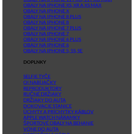
OBALY NA IPHONE XS, XR A XS MAX
OBALY NA IPHONE X
OBALY NA IPHONE 8 PLUS
OBALY NA IPHONE 8
OBALY NA IPHONE 7 PLUS
OBALY NA IPHONE 7
OBALY NA IPHONE 6 PLUS
OBALY NA IPHONE 6
OBALY NA IPHONE 5, 5S, SE
DOPLNKY
SELFIE TYČE
QI NABÍJAČKY
REPRODUKTORY
RUČNÉ DRŽIAKY
DRŽIAKY DO AUTA
DOKOVACIE STANICE
ÚCHYTY A PRÍCHYTKY KÁBLOV
APPLE WATCH NÁRAMKY
ŠPORTOVÉ OBALY NA BEHANIE
VÔNE DO AUTA