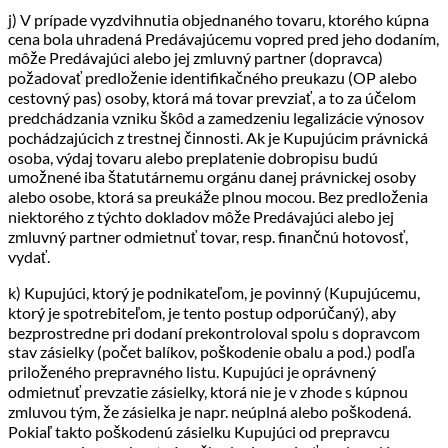
j) V prípade vyzdvihnutia objednaného tovaru, ktorého kúpna
cena bola uhradená Predávajúcemu vopred pred jeho dodaním,
môže Predávajúci alebo jej zmluvný partner (dopravca)
požadovať predloženie identifikačného preukazu (OP alebo
cestovný pas) osoby, ktorá má tovar prevziať, a to za účelom
predchádzania vzniku škôd a zamedzeniu legalizácie výnosov
pochádzajúcich z trestnej činnosti. Ak je Kupujúcim právnická
osoba, výdaj tovaru alebo preplatenie dobropisu budú
umožnené iba štatutárnemu orgánu danej právnickej osoby
alebo osobe, ktorá sa preukáže plnou mocou. Bez predloženia
niektorého z týchto dokladov môže Predávajúci alebo jej
zmluvný partner odmietnuť tovar, resp. finančnú hotovosť,
vydať.
k) Kupujúci, ktorý je podnikateľom, je povinný (Kupujúcemu,
ktorý je spotrebiteľom, je tento postup odporúčaný), aby
bezprostredne pri dodaní prekontroloval spolu s dopravcom
stav zásielky (počet balíkov, poškodenie obalu a pod.) podľa
priloženého prepravného listu. Kupujúci je oprávnený
odmietnuť prevzatie zásielky, ktorá nie je v zhode s kúpnou
zmluvou tým, že zásielka je napr. neúplná alebo poškodená.
Pokiaľ takto poškodenú zásielku Kupujúci od prepravcu