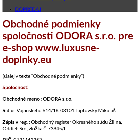
DOPREDAJ
Obchodné podmienky
spoločnosti ODORA s.r.o. pre
e-shop www.luxusne-
doplnky.eu
(ďalej v texte “Obchodné podmienky”)
Spoločnosť:
:
Obchodné meno
ODORA s.r.o.
: Vajanského 614/18, 03101, Liptovský Mikuláš
Sídlo
: Obchodný register Okresného súdu Žilina,
Zápis v reg.
Oddiel: Sro, vložka č. 73845/L
2121163352
DIČ :