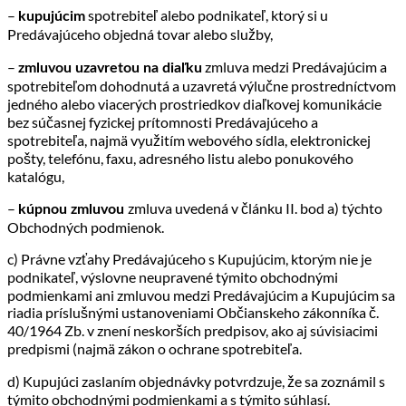
–
spotrebiteľ alebo podnikateľ, ktorý si u
kupujúcim
Predávajúceho objedná tovar alebo služby,
–
zmluva medzi Predávajúcim a
zmluvou uzavretou na diaľku
spotrebiteľom dohodnutá a uzavretá výlučne prostredníctvom
jedného alebo viacerých prostriedkov diaľkovej komunikácie
bez súčasnej fyzickej prítomnosti Predávajúceho a
spotrebiteľa, najmä využitím webového sídla, elektronickej
pošty, telefónu, faxu, adresného listu alebo ponukového
katalógu,
–
zmluva uvedená v článku II. bod a) týchto
kúpnou zmluvou
Obchodných podmienok.
c) Právne vzťahy Predávajúceho s Kupujúcim, ktorým nie je
podnikateľ, výslovne neupravené týmito obchodnými
podmienkami ani zmluvou medzi Predávajúcim a Kupujúcim sa
riadia príslušnými ustanoveniami Občianskeho zákonníka č.
40/1964 Zb. v znení neskorších predpisov, ako aj súvisiacimi
predpismi (najmä zákon o ochrane spotrebiteľa.
d) Kupujúci zaslaním objednávky potvrdzuje, že sa zoznámil s
týmito obchodnými podmienkami a s týmito súhlasí.