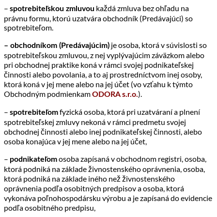
–
každá zmluva bez ohľadu na
spotrebiteľskou zmluvou
právnu formu, ktorú uzatvára obchodník (Predávajúci) so
spotrebiteľom.
je osoba, ktorá v súvislosti so
– obchodníkom (Predávajúcim)
spotrebiteľskou zmluvou, z nej vyplývajúcim záväzkom alebo
pri obchodnej praktike koná v rámci svojej podnikateľskej
činnosti alebo povolania, a to aj prostredníctvom inej osoby,
ktorá koná v jej mene alebo na jej účet (vo vzťahu k týmto
Obchodným podmienkam
).
ODORA s.r.o.
–
fyzická osoba, ktorá pri uzatváraní a plnení
spotrebiteľom
spotrebiteľskej zmluvy nekoná v rámci predmetu svojej
obchodnej činnosti alebo inej podnikateľskej činnosti, alebo
osoba konajúca v jej mene alebo na jej účet,
–
osoba zapísaná v obchodnom registri, osoba,
podnikateľom
ktorá podniká na základe živnostenského oprávnenia, osoba,
ktorá podniká na základe iného než živnostenského
oprávnenia podľa osobitných predpisov a osoba, ktorá
vykonáva poľnohospodársku výrobu a je zapísaná do evidencie
podľa osobitného predpisu,