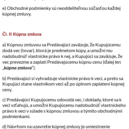
e) Obchodné podmienky sú neoddeliteľnou súčasťou každej
kúpnej zmluvy.
Čl. II Kúpna zmluva
a) Kúpnou zmluvou sa Predávajúci zaväzuje, že Kupujúcemu
dodá vec (tovar), ktorá je predmetom kúpy, a umožní mu
nadobudnúť vlastnícke právo k nej, a Kupujúci sa zaväzuje, že
vec prevezme a zaplatí Predávajúcemu kúpnu cenu (ďalej len
„
”).
kúpna zmluva
b) Predávajúci si vyhradzuje vlastnícke právo k veci, a preto sa
Kupujúci stane vlastníkom veci až po úplnom zaplatení kúpnej
ceny.
c) Predávajúci Kupujúcemu odovzdá vec, i doklady, ktoré sa k
veci vzťahujú, a umožní Kupujúcemu nadobudnúť vlastníckeho
právo k veci v súlade s kúpnou zmluvou a týmito obchodnými
podmienkami.
d) Návrhom na uzavretie kúpnej zmluvy je umiestnenie