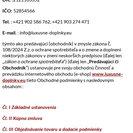
52854566
IČO:
: +421 902 586 762, +421 903 274 471
Tel.
: info@luxusne-doplnky.eu
E-mail.
týmto ako predávajúci (obchodník) v zmysle zákona č.
108/2024 Z.z. o ochrane spotrebiteľa a o zmene a doplnení
niektorých zákonov v znení neskorších predpisov (ďalej len
„
zákon o ochrane spotrebiteľa
”) (ďalej len „
Predávajúci či
”) ustanovuje pre svoju obchodnú činnosť a
Obchodník
prevádzku internetového obchodu (e-shop)
www.luxusne-
tieto Obchodné podmienky s nasledovným
doplnky.eu
obsahom :
Čl. I Základné ustanovenia
Čl. II Kúpna zmluva
Čl. III Objednávanie tovaru a dodacie podmienky