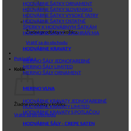
HODVÁBNE ŠATKY ORNAMENT
HODVÁBNE ŠATKY SLOVENSKO
HODVÁBNE ŠATKY VYSOKÉ TATRY
HODVÁBNE ŠATKY OSTATNÉ
ŠPERKY K HODVÁBNYM ŠATKÁM
Žiadne produkty v košíku.
HODVÁBNE ŠATKY - ZACHRÁŇ MA
Vrátiť sa do obchodu
HODVÁBNE KRAVATY
Pokladňa
+
MERINO ŠÁLY JEDNOFAREBNÉ
MERINO ŠÁLY LIMITED
Košík
MERINO ŠÁLY ORNAMENT
MERINO VLNA
HODVÁBNE KRAVATY JEDNOFAREBNÉ
Žiadne produkty v košíku.
HODVÁBNE KRAVATY LIMITED
HODVÁBNE KRAVATY S POTLAČOU
Vrátiť sa do obchodu
HODVÁBNE ŠÁLY - CREPE SATEN