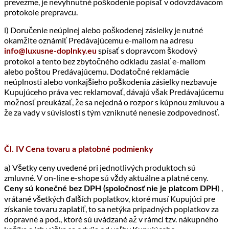
prevezme, je nevyhnutné poškodenie popísať v odovzdávacom
protokole prepravcu.
l) Doručenie neúplnej alebo poškodenej zásielky je nutné
okamžite oznámiť Predávajúcemu e-mailom na adresu
spísať s dopravcom škodový
info@luxusne-doplnky.eu
protokol a tento bez zbytočného odkladu zaslať e-mailom
alebo poštou Predávajúcemu. Dodatočné reklamácie
neúplnosti alebo vonkajšieho poškodenia zásielky nezbavuje
Kupujúceho práva vec reklamovať, dávajú však Predávajúcemu
možnosť preukázať, že sa nejedná o rozpor s kúpnou zmluvou a
že za vady v súvislosti s tým vzniknuté nenesie zodpovednosť.
Čl. IV Cena tovaru a platobné podmienky
a) Všetky ceny uvedené pri jednotlivých produktoch sú
zmluvné. V on-line e-shope sú vždy aktuálne a platné ceny.
) ,
Ceny sú konečné bez DPH (spoločnosť nie je platcom DPH
vrátané všetkých ďalších poplatkov, ktoré musí Kupujúci pre
získanie tovaru zaplatiť, to sa netýka prípadných poplatkov za
dopravné a pod., ktoré sú uvádzané až v rámci tzv. nákupného