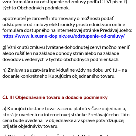
vzor formulára na odstúpenie od zmluvy podľa Čl. VI písm. f)
týchto Obchodných podmienok.
Spotrebiteľ je zároveň informovaný o možnosti podať
odstúpenie od zmluvy elektronicky prostredníctvom online
formulára dostupného na internetovej stránke Predávajúceho:
https://www.luxusne-doplnky.eu/odstupenie-od-zmluvy/
g) Vzniknutú zmluvu (vrátane dohodnutej ceny) možno meniť
alebo rušiť len na základe dohody strán alebo na základe
dôvodov uvedených v týchto obchodných podmienkach.
h) Zmluva sa uzatvára individuálne vždy na dobu určitú – na
dodanie konkrétneho Kupujúcim objednaného tovaru.
Čl. III Objednávanie tovaru a dodacie podmienky
a) Kupujúci dostane tovar za cenu platnú v čase objednania,
ktorá je uvedená na internetovej stránke Predávajúceho. Táto
cena bude uvedená i v objednávke a v správe potvrdzujúcej
prijatie objednávky tovaru.