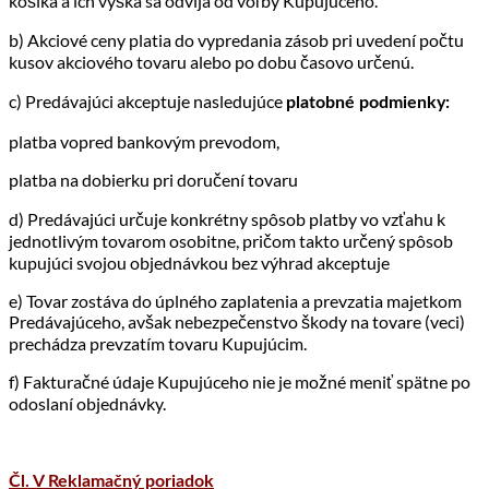
košíka a ich výška sa odvíja od voľby Kupujúceho.
b) Akciové ceny platia do vypredania zásob pri uvedení počtu
kusov akciového tovaru alebo po dobu časovo určenú.
c) Predávajúci akceptuje nasledujúce
platobné podmienky:
platba vopred bankovým prevodom,
platba na dobierku pri doručení tovaru
d) Predávajúci určuje konkrétny spôsob platby vo vzťahu k
jednotlivým tovarom osobitne, pričom takto určený spôsob
kupujúci svojou objednávkou bez výhrad akceptuje
e) Tovar zostáva do úplného zaplatenia a prevzatia majetkom
Predávajúceho, avšak nebezpečenstvo škody na tovare (veci)
prechádza prevzatím tovaru Kupujúcim.
f) Fakturačné údaje Kupujúceho nie je možné meniť spätne po
odoslaní objednávky.
Čl. V Reklamačný poriadok