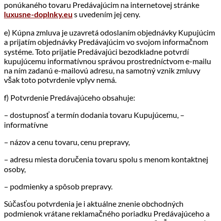
ponúkaného tovaru Predávajúcim na internetovej stránke
s uvedením jej ceny.
luxusne-doplnky.eu
e) Kúpna zmluva je uzavretá odoslaním objednávky Kupujúcim
a prijatím objednávky Predávajúcim vo svojom informačnom
systéme. Toto prijatie Predávajúci bezodkladne potvrdí
kupujúcemu informatívnou správou prostredníctvom e-mailu
na ním zadanú e-mailovú adresu, na samotný vznik zmluvy
však toto potvrdenie vplyv nemá.
f) Potvrdenie Predávajúceho obsahuje:
– dostupnosť a termín dodania tovaru Kupujúcemu, –
informatívne
– názov a cenu tovaru, cenu prepravy,
– adresu miesta doručenia tovaru spolu s menom kontaktnej
osoby,
– podmienky a spôsob prepravy.
Súčasťou potvrdenia je i aktuálne znenie obchodných
podmienok vrátane reklamačného poriadku Predávajúceho a