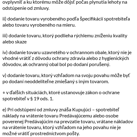
ovplyvniť a ku ktorému môže dôjsť počas plynutia lehoty na
odstúpenie od zmluvy.
ii) dodanie tovaru vyrobeného podľa špecifikácií spotrebiteľa
alebo tovaru vyrobeného na mieru.
iii) dodanie tovaru, ktorý podlieha rýchlemu zníženiu kvality
alebo skaze
iv) dodanie tovaru uzavretého v ochrannom obale, ktorý nie je
vhodné vrátiť z dôvodu ochrany zdravia alebo z hygienických
dôvodov, ak ochranný obal bol po dodaní porušený.
v) dodanie tovaru, ktorý vzhľadom na svoju povahu môže byť
po dodaní neoddeliteľne zmiešaný s iným tovarom.
+ v ďalších situáciách, ktoré ustanovuje zákon o ochrane
spotrebiteľ v § 19 ods. 1.
e) Pri odstúpení od zmluvy znáša Kupujúci – spotrebiteľ
náklady na vrátenie tovaru Predávajúcemu alebo osobe
poverenej Predávajúcim na prevzatie tovaru, vrátane nákladov
na vrátenie tovaru, ktorý vzhľadom na jeho povahu nie je
možné vrátiť prostredníctvom pošty.