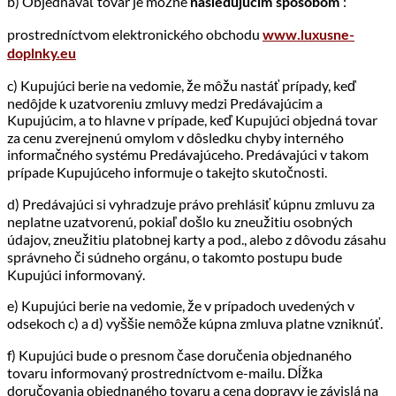
b) Objednávať tovar je možné
:
nasledujúcim spôsobom
prostredníctvom elektronického obchodu
www.luxusne-
doplnky.eu
c) Kupujúci berie na vedomie, že môžu nastáť prípady, keď
nedôjde k uzatvoreniu zmluvy medzi Predávajúcim a
Kupujúcim, a to hlavne v prípade, keď Kupujúci objedná tovar
za cenu zverejnenú omylom v dôsledku chyby interného
informačného systému Predávajúceho. Predávajúci v takom
prípade Kupujúceho informuje o takejto skutočnosti.
d) Predávajúci si vyhradzuje právo prehlásiť kúpnu zmluvu za
neplatne uzatvorenú, pokiaľ došlo ku zneužitiu osobných
údajov, zneužitiu platobnej karty a pod., alebo z dôvodu zásahu
správneho či súdneho orgánu, o takomto postupu bude
Kupujúci informovaný.
e) Kupujúci berie na vedomie, že v prípadoch uvedených v
odsekoch c) a d) vyššie nemôže kúpna zmluva platne vzniknúť.
f) Kupujúci bude o presnom čase doručenia objednaného
tovaru informovaný prostredníctvom e-mailu. Dĺžka
doručovania objednaného tovaru a cena dopravy je závislá na