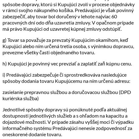
spôsobe dopravy, ktorú si Kupujúci zvolí v procese objednávky
v rámci svojho nákupného košíka. Predávajúci je však povinný
zabezpečiť, aby tovar bol doručený v lehote najviac 60
pracovných dní odo dňa uzavretia zmluvy. V opačnom prípade
má právo Kupujúci od uzavretej kúpnej zmluvy odstúpiť.
g) Tovar sa považuje za prevzatý Kupujúcim okamihom, keď
Kupujúci alebo ním určená tretia osoba, s výnimkou dopravcu,
prevezme všetky časti objednaného tovaru.
h) Kupujúci je povinný vec prevziať a zaplatiť zaň kúpnu cenu.
i) Predávajúci zabezpečuje či sprostredkováva nasledujúce
spôsoby dodania tovaru Kupujúcemu na ním určenú adresu:
zasielanie prepravnou službou a doručovacou službou (DPD
kuriérska služba)
Jednotlivé spôsoby dopravy sú ponúknuté podľa aktuálnej
dostupnosti jednotlivých služieb a s ohľadom na kapacitu a
dojazdové možnosti. V prípade zásahu vyššej moci či výpadku
informačného systému Predávajúci nenesie zodpovednosť za
oneskorené dodanie tovaru.