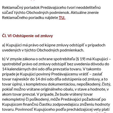
Reklamačný poriadok Predávajúceho tvorí neoddeliteľnú
súčasť týchto Obchodných podmienok. Aktuálne znenie
Reklamačného poriadku nájdete
TU.
Čl. VI Odstúpenie od zmluvy
a) Kupujúci má právo od kúpne zmluvy odstúpiť v prípadoch
uvedených v týchto Obchodných podmienkach.
b) V zmysle zákona o ochrane spotrebiteľa (§ 19) má Kupujúci –
spotrebiteľ právo od zmluvy odstúpiť bez uvedenia dôvodu do
14 kalendárnych dní odo dňa prevzatia tovaru. V takomto
prípade je Kupujúci povinný Predávajúcemu vrátiť – zaslať
tovar najneskôr do 14 dní odo dňa odstúpenia od zmluvy, a to
tovar úplný, s kompletnou dokumentáciou, nepoškodený, čistý,
pokiaľ možno vrátane originálneho obalu, v stave a hodnote, v
akom tovar prevzal. V prípade, že bude vrátený tovar
nekompletný či poškodený, môže Predávajúci požadovať po
Kupujúcom finančnú čiastku zodpovedajúcu zníženiu hodnoty
tovaru. Povinnosť Kupujúceho podľa prechádzajúcej vety platí