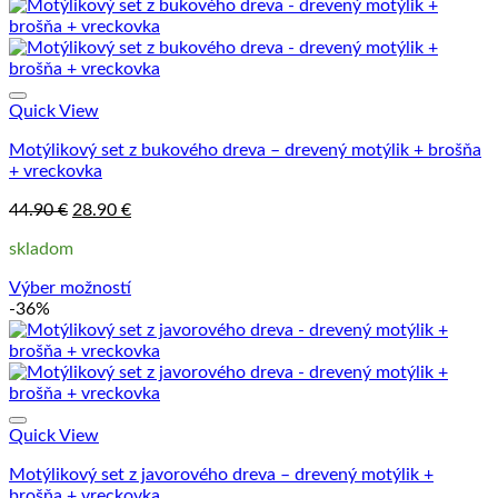
Quick View
Motýlikový set z bukového dreva – drevený motýlik + brošňa
+ vreckovka
Pôvodná
Aktuálna
44.90
€
28.90
€
cena
cena
skladom
bola:
je:
44.90 €.
28.90 €.
Výber možností
Tento
-36%
produkt
má
viacero
variantov.
Možnosti
si
Quick View
môžete
Motýlikový set z javorového dreva – drevený motýlik +
vybrať
brošňa + vreckovka
na