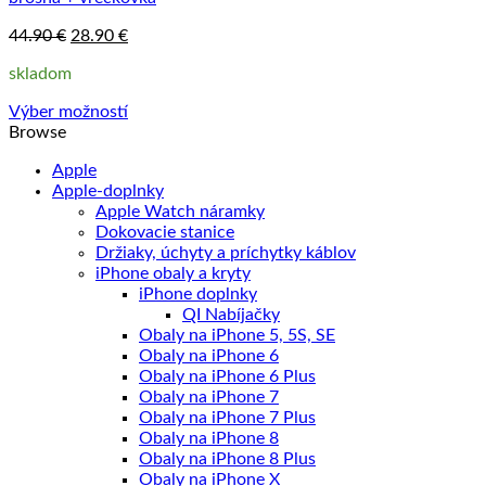
stránke
Pôvodná
Aktuálna
44.90
€
28.90
€
produktu.
cena
cena
skladom
bola:
je:
44.90 €.
28.90 €.
Výber možností
Tento
Browse
produkt
Apple
má
Apple-doplnky
viacero
Apple Watch náramky
variantov.
Dokovacie stanice
Možnosti
Držiaky, úchyty a príchytky káblov
si
iPhone obaly a kryty
môžete
iPhone doplnky
vybrať
QI Nabíjačky
na
Obaly na iPhone 5, 5S, SE
stránke
Obaly na iPhone 6
produktu.
Obaly na iPhone 6 Plus
Obaly na iPhone 7
Obaly na iPhone 7 Plus
Obaly na iPhone 8
Obaly na iPhone 8 Plus
Obaly na iPhone X