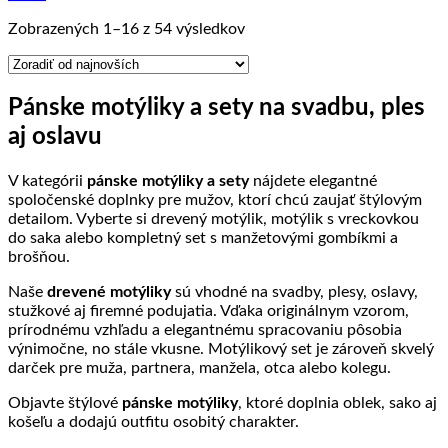
Zoradené
Zobrazených 1–16 z 54 výsledkov
podľa
najnovších
Pánske motýliky a sety na svadbu, ples
aj oslavu
V kategórii
pánske motýliky a sety
nájdete elegantné
spoločenské doplnky pre mužov, ktorí chcú zaujať štýlovým
detailom. Vyberte si drevený motýlik, motýlik s vreckovkou
do saka alebo kompletný set s manžetovými gombíkmi a
brošňou.
Naše
drevené motýliky
sú vhodné na svadby, plesy, oslavy,
stužkové aj firemné podujatia. Vďaka originálnym vzorom,
prírodnému vzhľadu a elegantnému spracovaniu pôsobia
výnimočne, no stále vkusne. Motýlikový set je zároveň skvelý
darček pre muža, partnera, manžela, otca alebo kolegu.
Objavte štýlové
pánske motýliky
, ktoré doplnia oblek, sako aj
košeľu a dodajú outfitu osobitý charakter.