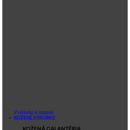
Vyskladaj si opasok
KOŽENÉ VÝROBKY
KOŽENÁ GALANTÉRIA