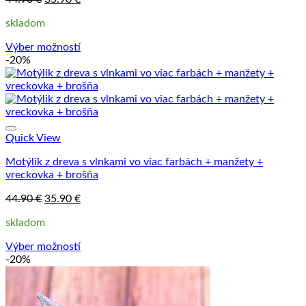
vybrať
cena
cena
na
skladom
bola:
je:
stránke
44.90 €.
35.90 €.
produktu.
Výber možností
Tento
-20%
produkt
má
viacero
variantov.
Možnosti
si
Quick View
môžete
Motýlik z dreva s vlnkami vo viac farbách + manžety +
vybrať
vreckovka + brošňa
na
stránke
Pôvodná
Aktuálna
44.90
€
35.90
€
produktu.
cena
cena
skladom
bola:
je:
44.90 €.
35.90 €.
Výber možností
Tento
-20%
produkt
má
viacero