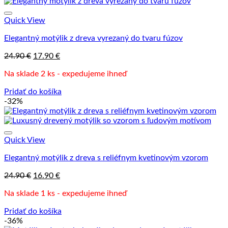
Quick View
Elegantný motýlik z dreva vyrezaný do tvaru fúzov
Pôvodná
Aktuálna
24.90
€
17.90
€
cena
cena
Na sklade 2 ks - expedujeme ihneď
bola:
je:
24.90 €.
17.90 €.
Pridať do košíka
-32%
Quick View
Elegantný motýlik z dreva s reliéfnym kvetinovým vzorom
Pôvodná
Aktuálna
24.90
€
16.90
€
cena
cena
Na sklade 1 ks - expedujeme ihneď
bola:
je:
24.90 €.
16.90 €.
Pridať do košíka
-36%