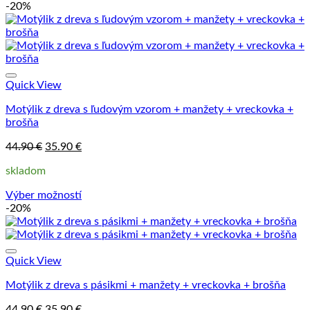
-20%
Quick View
Motýlik z dreva s ľudovým vzorom + manžety + vreckovka +
brošňa
Pôvodná
Aktuálna
44.90
€
35.90
€
cena
cena
skladom
bola:
je:
44.90 €.
35.90 €.
Výber možností
Tento
-20%
produkt
má
viacero
variantov.
Quick View
Možnosti
Motýlik z dreva s pásikmi + manžety + vreckovka + brošňa
si
môžete
Pôvodná
Aktuálna
44.90
€
35.90
€