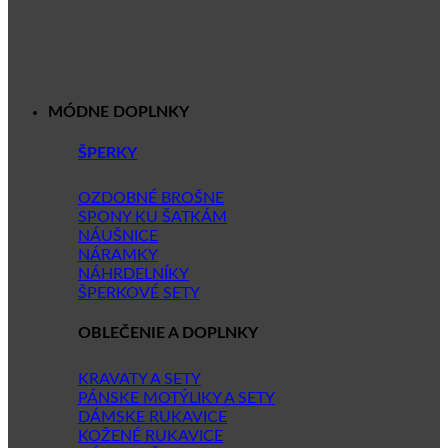
MÓDNE DOPLNKY
ŠPERKY
OZDOBNÉ BROŠNE
SPONY KU ŠATKÁM
NÁUŠNICE
NÁRAMKY
NÁHRDELNÍKY
ŠPERKOVÉ SETY
OBLEČENIE A DOPLNKY
KRAVATY A SETY
PÁNSKE MOTÝLIKY A SETY
DÁMSKE RUKAVICE
KOŽENÉ RUKAVICE