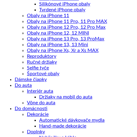
Silikónové iPhone obaly
Tvrdené iPhone obaly
Obaly na iPhone 11
Obaly na iPhone 11 Pro, 11 Pro MAX
Obaly na iPhone 12 Pro, 12 Pro Max
Obaly na iPhone 12, 12 MINI
Obaly na iPhone 13 Pro, 13 ProMax
Obaly na iPhone 13, 13 Mini
Obaly na iPhone Xs, Xr a Xs MAX
Reproduktory
Ručné držiaky
Selfie tyče
Športové obaly
Dámske čiapky
Do auta
Interiér auta
Držiaky na mobil do auta
Vône do auta
Do domácnosti
Dekorácie
Automatické dávkovače mydla
Hand-made dekorácie
Doplnky