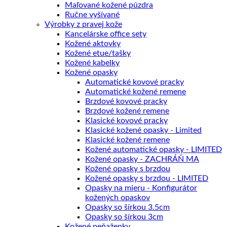
Maľované kožené púzdra
Ručne vyšívané
Výrobky z pravej kože
Kancelárske office sety
Kožené aktovky
Kožené etue/tašky
Kožené kabelky
Kožené opasky
Automatické kovové pracky
Automatické kožené remene
Brzdové kovové pracky
Brzdové kožené remene
Klasické kovové pracky
Klasické kožené opasky - Limited
Klasické kožené remene
Kožené automatické opasky - LIMITED
Kožené opasky - ZACHRÁŇ MA
Kožené opasky s brzdou
Kožené opasky s brzdou - LIMITED
Opasky na mieru - Konfigurátor
kožených opaskov
Opasky so šírkou 3.5cm
Opasky so šírkou 3cm
Kožené peňaženky