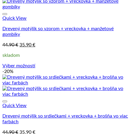
viacero
variantov.
Možnosti
si
Quick View
môžete
Drevený motýlik so vzorom + vreckovka + manžetové
vybrať
gombíky
na
stránke
Pôvodná
Aktuálna
44.90
€
35.90
€
produktu.
cena
cena
skladom
bola:
je:
44.90 €.
35.90 €.
Výber možností
Tento
-20%
produkt
má
viacero
variantov.
Možnosti
si
Quick View
môžete
Drevený motýlik so srdiečkami + vreckovka + brošňa vo viac
vybrať
farbách
na
stránke
Pôvodná
Aktuálna
44.90
€
35.90
€
produktu.