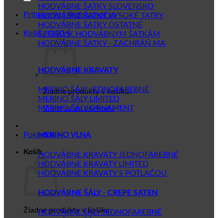
HODVÁBNE ŠATKY SLOVENSKO
Prihlásenie / Registrovať sa
HODVÁBNE ŠATKY VYSOKÉ TATRY
HODVÁBNE ŠATKY OSTATNÉ
Košík /
0.00
€
ŠPERKY K HODVÁBNYM ŠATKÁM
HODVÁBNE ŠATKY - ZACHRÁŇ MA
HODVÁBNE KRAVATY
MERINO ŠÁLY JEDNOFAREBNÉ
Žiadne produkty v košíku.
MERINO ŠÁLY LIMITED
MERINO ŠÁLY ORNAMENT
Vrátiť sa do obchodu
Pokladňa
+
MERINO VLNA
Košík
HODVÁBNE KRAVATY JEDNOFAREBNÉ
HODVÁBNE KRAVATY LIMITED
HODVÁBNE KRAVATY S POTLAČOU
HODVÁBNE ŠÁLY - CREPE SATEN
Žiadne produkty v košíku.
HODVÁBNE ŠÁLY JEDNOFAREBNÉ