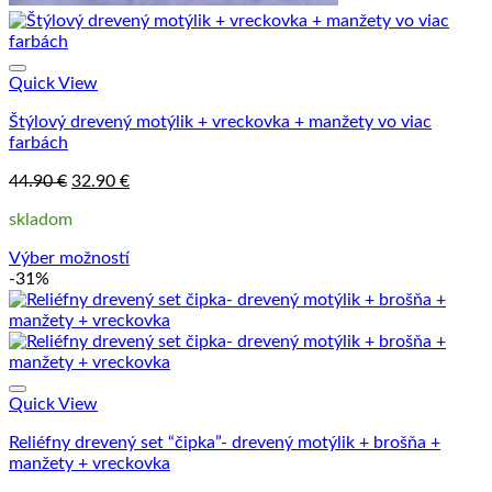
Quick View
Štýlový drevený motýlik + vreckovka + manžety vo viac
farbách
Pôvodná
Aktuálna
44.90
€
32.90
€
cena
cena
skladom
bola:
je:
44.90 €.
32.90 €.
Výber možností
Tento
-31%
produkt
má
viacero
variantov.
Možnosti
si
Quick View
môžete
Reliéfny drevený set “čipka”- drevený motýlik + brošňa +
vybrať
manžety + vreckovka
na
stránke