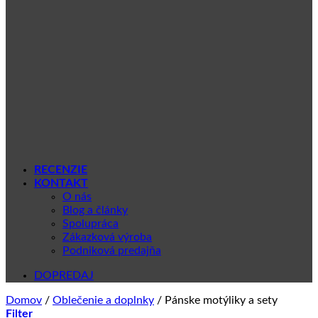
RECENZIE
KONTAKT
O nás
Blog a články
Spolupráca
Zákazková výroba
Podniková predajňa
DOPREDAJ
Domov
/
Oblečenie a doplnky
/
Pánske motýliky a sety
Filter