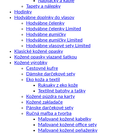
Nabíjačky a káble
Tapety a nálepky
Hodinky
Hodvábne doplnky do vlasov
Hodvábne čelenky
Hodvábne čelenky Limited
Hodvábne gumičky
Hodvábne gumičky Limited
Hodvábne vlasové sety Limited
Klasické kožené opasky
Kožené opasky viazané šatkou
Kožené výrobky
Cestovné kufre
Dámske darčekové sety
Eko koža a textil
Ruksaky z eko kože
Textilné batohy a tašky
Kožené púzdra na karty
Kožené zakladače
Pánske darčekové sety
Ručná maľba a tvorba
Maľované kožené kabelky
Maľované kožené office sety
Maľované kožené peňaženky