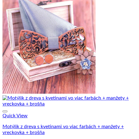
variantov.
Možnosti
si
môžete
vybrať
na
stránke
produktu.
Quick View
Motýlik z dreva s kvetinami vo viac farbách + manžety +
vreckovka + brošňa