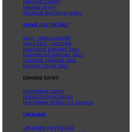
DÁMSKE ČIAPKY
PÁNSKE VESTY
TEXTILNÉ BATOHY A TAŠKY
ZIMNÉ A LETNÉ ŠÁLY
ŠÁLY - 100% HODVÁB
MALÉ ŠÁLY - HODVÁB
BAVLNENÉ DÁMSKE ŠÁLY
KAŠMÍROVÉ DÁMSKE ŠÁLY
OSTATNÉ DÁMSKE ŠÁLY
PÁNSKE ZIMNÉ ŠÁLY
DÁMSKE ŠATKY
HODVÁBNE ŠATKY
POLYESTEROVÉ ŠATKY
HODVÁBNE RÚŠKO SO ŠATKOU
OKULIARE
OKULIARE NA POČÍTAČ