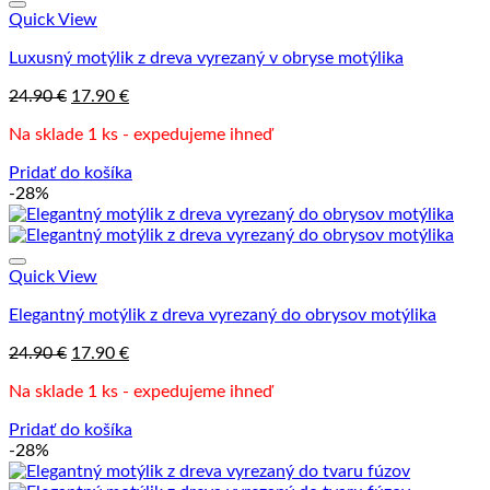
variantov.
Quick View
Možnosti
Luxusný motýlik z dreva vyrezaný v obryse motýlika
si
môžete
Pôvodná
Aktuálna
24.90
€
17.90
€
vybrať
cena
cena
na
Na sklade 1 ks - expedujeme ihneď
bola:
je:
stránke
24.90 €.
17.90 €.
produktu.
Pridať do košíka
-28%
Quick View
Elegantný motýlik z dreva vyrezaný do obrysov motýlika
Pôvodná
Aktuálna
24.90
€
17.90
€
cena
cena
Na sklade 1 ks - expedujeme ihneď
bola:
je:
24.90 €.
17.90 €.
Pridať do košíka
-28%