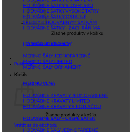
HODVÁBNE ŠATKY SLOVENSKO
HODVÁBNE ŠATKY VYSOKÉ TATRY
HODVÁBNE ŠATKY OSTATNÉ
ŠPERKY K HODVÁBNYM ŠATKÁM
HODVÁBNE ŠATKY - ZACHRÁŇ MA
Žiadne produkty v košíku.
Vrátiť sa do obchodu
HODVÁBNE KRAVATY
MERINO ŠÁLY JEDNOFAREBNÉ
MERINO ŠÁLY LIMITED
Pokladňa
+
MERINO ŠÁLY ORNAMENT
Košík
MERINO VLNA
HODVÁBNE KRAVATY JEDNOFAREBNÉ
HODVÁBNE KRAVATY LIMITED
HODVÁBNE KRAVATY S POTLAČOU
Žiadne produkty v košíku.
HODVÁBNE ŠÁLY - CREPE SATEN
Vrátiť sa do obchodu
HODVÁBNE ŠÁLY JEDNOFAREBNÉ