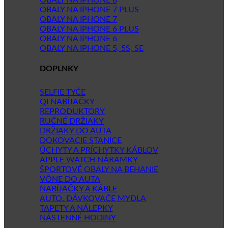
OBALY NA IPHONE 8
OBALY NA IPHONE 7 PLUS
OBALY NA IPHONE 7
OBALY NA IPHONE 6 PLUS
OBALY NA IPHONE 6
OBALY NA IPHONE 5, 5S, SE
DOPLNKY
SELFIE TYČE
QI NABÍJAČKY
REPRODUKTORY
RUČNÉ DRŽIAKY
DRŽIAKY DO AUTA
DOKOVACIE STANICE
ÚCHYTY A PRÍCHYTKY KÁBLOV
APPLE WATCH NÁRAMKY
ŠPORTOVÉ OBALY NA BEHANIE
VÔNE DO AUTA
NABÍJAČKY A KÁBLE
AUTO. DÁVKOVAČE MYDLA
TAPETY A NÁLEPKY
NÁSTENNÉ HODINY