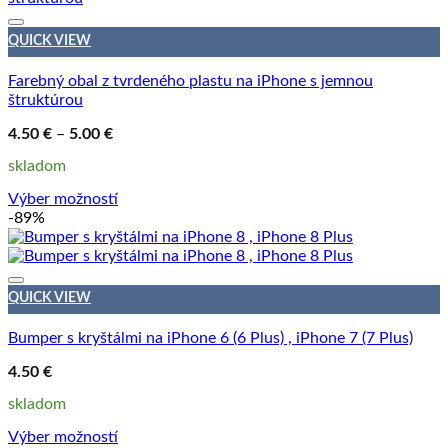
QUICK VIEW
Farebný obal z tvrdeného plastu na iPhone s jemnou
štruktúrou
Price
4.50
€
–
5.00
€
range:
4.50 €
skladom
through
5.00 €
Výber možností
Tento
-89%
produkt
má
viacero
variantov.
QUICK VIEW
Možnosti
si
Bumper s kryštálmi na iPhone 6 (6 Plus) , iPhone 7 (7 Plus)
môžete
vybrať
4.50
€
na
skladom
stránke
produktu.
Výber možností