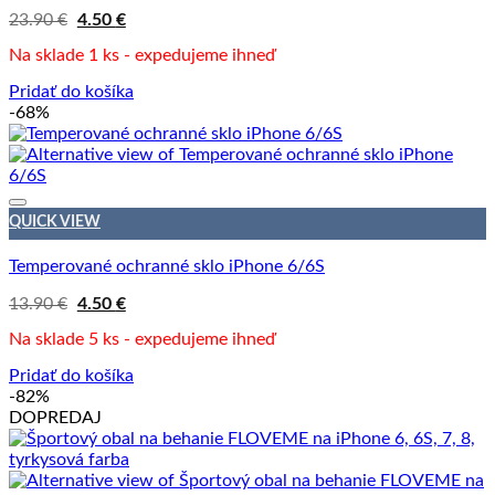
na
Pôvodná
Aktuálna
23.90
€
4.50
€
cena
cena
stránke
bola:
je:
Na sklade 1 ks - expedujeme ihneď
produktu.
23.90 €.
4.50 €.
Pridať do košíka
-68%
QUICK VIEW
Temperované ochranné sklo iPhone 6/6S
Pôvodná
Aktuálna
13.90
€
4.50
€
cena
cena
bola:
je:
Na sklade 5 ks - expedujeme ihneď
13.90 €.
4.50 €.
Pridať do košíka
-82%
DOPREDAJ