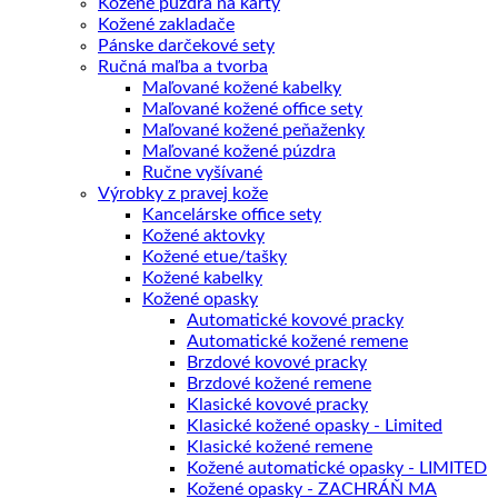
Kožené púzdra na karty
Kožené zakladače
Pánske darčekové sety
Ručná maľba a tvorba
Maľované kožené kabelky
Maľované kožené office sety
Maľované kožené peňaženky
Maľované kožené púzdra
Ručne vyšívané
Výrobky z pravej kože
Kancelárske office sety
Kožené aktovky
Kožené etue/tašky
Kožené kabelky
Kožené opasky
Automatické kovové pracky
Automatické kožené remene
Brzdové kovové pracky
Brzdové kožené remene
Klasické kovové pracky
Klasické kožené opasky - Limited
Klasické kožené remene
Kožené automatické opasky - LIMITED
Kožené opasky - ZACHRÁŇ MA