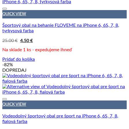
QUICK VIEW
Športový obal na behanie FLOVEME na iPhone 6, 6S, 7, 8,
tyrkysová farba
Pôvodná
Aktuálna
25.00
€
4.50
€
cena
cena
bola:
je:
Na sklade 1 ks - expedujeme ihneď
25.00 €.
4.50 €.
Pridať do košíka
-82%
DOPREDAJ
QUICK VIEW
Vodeodolný športový obal pre šport na iPhone 6, 6S, 7, 8,
fialová farba