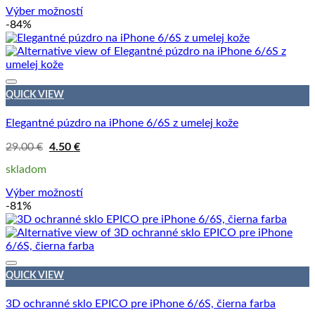
Výber možností
Tento
-84%
produkt
má
viacero
variantov.
Možnosti
QUICK VIEW
si
môžete
Elegantné púzdro na iPhone 6/6S z umelej kože
vybrať
na
Pôvodná
Aktuálna
29.00
€
4.50
€
cena
cena
stránke
bola:
je:
skladom
produktu.
29.00 €.
4.50 €.
Výber možností
Tento
-81%
produkt
má
viacero
variantov.
Možnosti
QUICK VIEW
si
môžete
3D ochranné sklo EPICO pre iPhone 6/6S, čierna farba
vybrať