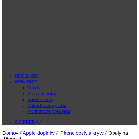
RECENZIE
KONTAKT
O nás
Blog a články
Spolupráca
Zákazková výroba
Podniková predajňa
DOPREDAJ
Domov
/
Apple-doplnky
/
iPhone obaly a kryty
/
Obaly na
iPhone 6