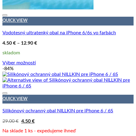
QUICK VIEW
Vodotesný ultratenký obal na iPhone 6/6s vo farbách
Price
4.50
€
–
12.90
€
range:
4.50 €
skladom
through
12.90 €
Výber možností
Tento
-84%
produkt
má
viacero
variantov.
Možnosti
QUICK VIEW
si
môžete
Silikónový ochranný obal NILLKIN pre iPhone 6 / 6S
vybrať
na
Pôvodná
Aktuálna
29.00
€
4.50
€
cena
cena
stránke
bola:
je:
Na sklade 1 ks - expedujeme ihneď
produktu.
29.00 €.
4.50 €.