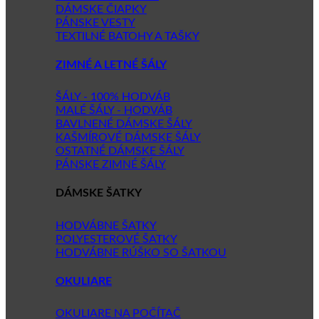
DÁMSKE ČIAPKY
PÁNSKE VESTY
TEXTILNÉ BATOHY A TAŠKY
ZIMNÉ A LETNÉ ŠÁLY
ŠÁLY - 100% HODVÁB
MALÉ ŠÁLY - HODVÁB
BAVLNENÉ DÁMSKE ŠÁLY
KAŠMÍROVÉ DÁMSKE ŠÁLY
OSTATNÉ DÁMSKE ŠÁLY
PÁNSKE ZIMNÉ ŠÁLY
DÁMSKE ŠATKY
HODVÁBNE ŠATKY
POLYESTEROVÉ ŠATKY
HODVÁBNE RÚŠKO SO ŠATKOU
OKULIARE
OKULIARE NA POČÍTAČ