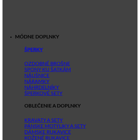
MÓDNE DOPLNKY
ŠPERKY
OZDOBNÉ BROŠNE
SPONY KU ŠATKÁM
NÁUŠNICE
NÁRAMKY
NÁHRDELNÍKY
ŠPERKOVÉ SETY
OBLEČENIE A DOPLNKY
KRAVATY A SETY
PÁNSKE MOTÝLIKY A SETY
DÁMSKE RUKAVICE
KOŽENÉ RUKAVICE