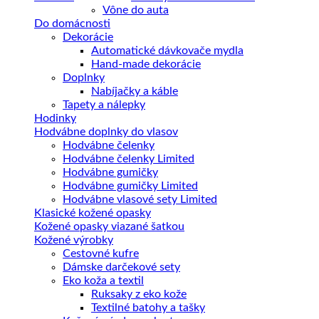
Vône do auta
Do domácnosti
Dekorácie
Automatické dávkovače mydla
Hand-made dekorácie
Doplnky
Nabíjačky a káble
Tapety a nálepky
Hodinky
Hodvábne doplnky do vlasov
Hodvábne čelenky
Hodvábne čelenky Limited
Hodvábne gumičky
Hodvábne gumičky Limited
Hodvábne vlasové sety Limited
Klasické kožené opasky
Kožené opasky viazané šatkou
Kožené výrobky
Cestovné kufre
Dámske darčekové sety
Eko koža a textil
Ruksaky z eko kože
Textilné batohy a tašky