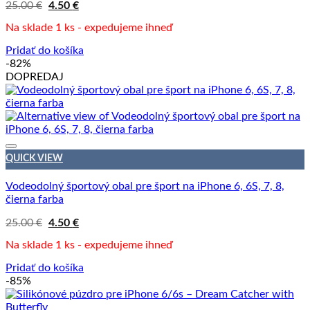
Pôvodná
Aktuálna
25.00
€
4.50
€
cena
cena
bola:
je:
Na sklade 1 ks - expedujeme ihneď
25.00 €.
4.50 €.
Pridať do košíka
-82%
DOPREDAJ
QUICK VIEW
Vodeodolný športový obal pre šport na iPhone 6, 6S, 7, 8,
čierna farba
Pôvodná
Aktuálna
25.00
€
4.50
€
cena
cena
bola:
je:
Na sklade 1 ks - expedujeme ihneď
25.00 €.
4.50 €.
Pridať do košíka
-85%