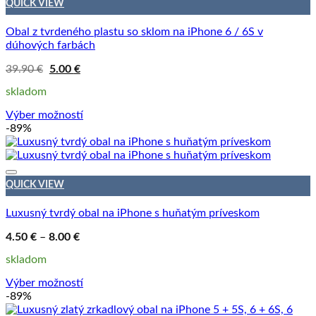
QUICK VIEW
Obal z tvrdeného plastu so sklom na iPhone 6 / 6S v
dúhových farbách
Pôvodná
Aktuálna
39.90
€
5.00
€
cena
cena
bola:
je:
skladom
39.90 €.
5.00 €.
Výber možností
Tento
-89%
produkt
má
viacero
variantov.
QUICK VIEW
Možnosti
si
Luxusný tvrdý obal na iPhone s huňatým príveskom
môžete
vybrať
Price
4.50
€
–
8.00
€
range:
na
4.50 €
skladom
stránke
through
produktu.
8.00 €
Výber možností
Tento
-89%
produkt