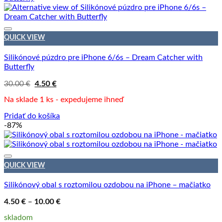
QUICK VIEW
Silikónové púzdro pre iPhone 6/6s – Dream Catcher with
Butterfly
Pôvodná
Aktuálna
30.00
€
4.50
€
cena
cena
bola:
je:
Na sklade 1 ks - expedujeme ihneď
30.00 €.
4.50 €.
Pridať do košíka
-87%
QUICK VIEW
Silikónový obal s roztomilou ozdobou na iPhone – mačiatko
Price
4.50
€
–
10.00
€
range:
4.50 €
skladom