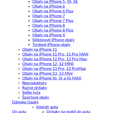
Obaly na iPhone 5, 5S, SE
stránke
Obaly na iPhone 6
produktu.
Obaly na iPhone 6 Plus
Obaly na iPhone 7
Obaly na iPhone 7 Plus
Obaly na iPhone 8
Obaly na iPhone 8 Plus
Obaly na iPhone X
Silikónové iPhone obaly
Tvrdené iPhone obaly
Obaly na iPhone 11
Obaly na iPhone 11 Pro, 11 Pro MAX
Obaly na iPhone 12 Pro, 12 Pro Max
Obaly na iPhone 12, 12 MINI
Obaly na iPhone 13 Pro, 13 ProMax
Obaly na iPhone 13, 13 Mini
Obaly na iPhone Xs, Xr a Xs MAX
Reproduktory
Ručné držiaky
Selfie tyče
Športové obaly
Dámske čiapky
Interiér auta
Do auta
Držiaky na mobil do auta