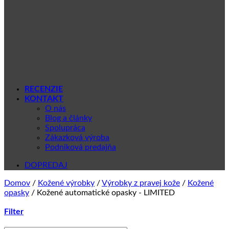
RECENZIE
KONTAKT
O nás
Blog a články
Spolupráca
Zákazková výroba
Podniková predajňa
DOPREDAJ
Domov
/
Kožené výrobky
/
Výrobky z pravej kože
/
Kožené
opasky
/
Kožené automatické opasky - LIMITED
Filter