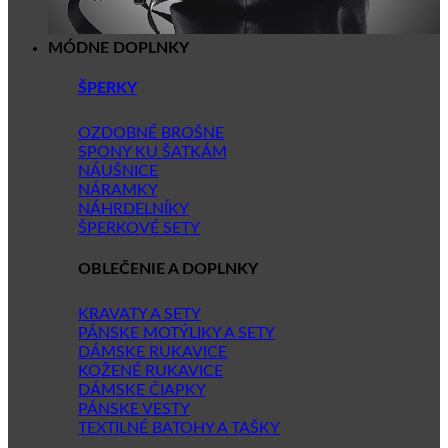
MÓDNE DOPLNKY
ŠPERKY
OZDOBNÉ BROŠNE
SPONY KU ŠATKÁM
NÁUŠNICE
NÁRAMKY
NÁHRDELNÍKY
ŠPERKOVÉ SETY
OBLEČENIE A DOPLNKY
KRAVATY A SETY
PÁNSKE MOTÝLIKY A SETY
DÁMSKE RUKAVICE
KOŽENÉ RUKAVICE
DÁMSKE ČIAPKY
PÁNSKE VESTY
TEXTILNÉ BATOHY A TAŠKY