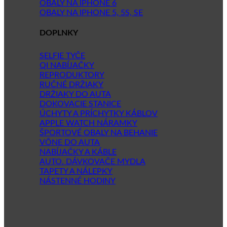
OBALY NA IPHONE 6
OBALY NA IPHONE 5, 5S, SE
DOPLNKY
SELFIE TYČE
QI NABÍJAČKY
REPRODUKTORY
RUČNÉ DRŽIAKY
DRŽIAKY DO AUTA
DOKOVACIE STANICE
ÚCHYTY A PRÍCHYTKY KÁBLOV
APPLE WATCH NÁRAMKY
ŠPORTOVÉ OBALY NA BEHANIE
VÔNE DO AUTA
NABÍJAČKY A KÁBLE
AUTO. DÁVKOVAČE MYDLA
TAPETY A NÁLEPKY
NÁSTENNÉ HODINY