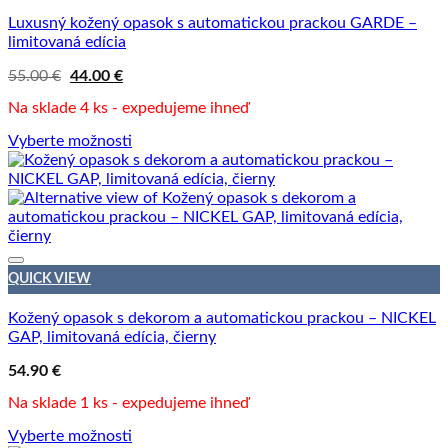
Luxusný kožený opasok s automatickou prackou GARDE –
limitovaná edícia
Pôvodná
Aktuálna
55.00
€
44.00
€
cena
cena
bola:
je:
Na sklade 4 ks - expedujeme ihneď
55.00 €.
44.00 €.
Vyberte možnosti
Tento
produkt
má
viacero
variantov.
Možnosti
si
QUICK VIEW
môžete
vybrať
Kožený opasok s dekorom a automatickou prackou – NICKEL
na
GAP, limitovaná edícia, čierny
stránke
produktu.
54.90
€
Na sklade 1 ks - expedujeme ihneď
Vyberte možnosti