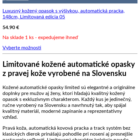
Luxusný kožený opasok s výšivkou, automatická pracka,
148cm, Limitovaná edícia 05
54.90
€
Na sklade 1 ks - expedujeme ihneď
Vyberte možnosti
Limitované kožené automatické opasky
z pravej kože vyrobené na Slovensku
Kožené automatické opasky limited sú elegantné a originálne
doplnky pre mužov aj ženy, ktorí hľadajú kvalitný kožený
opasok s exkluzívnym charakterom. Každý kus je jedinečný,
ručne vyrobený na Slovensku a navrhnutý tak, aby spájal
kvalitný materiál, moderné zapínanie a reprezentatívny
vzhľad.
Pravá koža, automatická kovová pracka a track systém bez
klasických dierok prinášajú pohodlie pri nosení aj presnejšie
nastavenie veľkosti. Limitovaný charakter kolekcie navyše