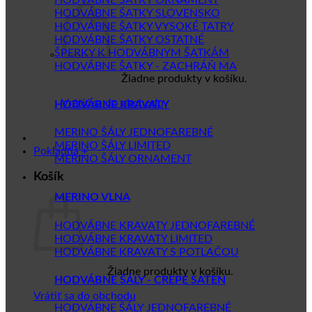
HODVÁBNE ŠATKY SLOVENSKO
HODVÁBNE ŠATKY VYSOKÉ TATRY
HODVÁBNE ŠATKY OSTATNÉ
ŠPERKY K HODVÁBNYM ŠATKÁM
HODVÁBNE ŠATKY - ZACHRÁŇ MA
Žiadne produkty v košíku.
Vrátiť sa do obchodu
HODVÁBNE KRAVATY
MERINO ŠÁLY JEDNOFAREBNÉ
MERINO ŠÁLY LIMITED
Pokladňa
+
MERINO ŠÁLY ORNAMENT
Košík
MERINO VLNA
HODVÁBNE KRAVATY JEDNOFAREBNÉ
HODVÁBNE KRAVATY LIMITED
HODVÁBNE KRAVATY S POTLAČOU
Žiadne produkty v košíku.
HODVÁBNE ŠÁLY - CREPE SATEN
Vrátiť sa do obchodu
HODVÁBNE ŠÁLY JEDNOFAREBNÉ