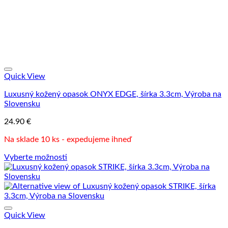
Quick View
Luxusný kožený opasok ONYX EDGE, šírka 3.3cm, Výroba na
Slovensku
24.90
€
Na sklade 10 ks - expedujeme ihneď
Vyberte možnosti
Tento
produkt
má
viacero
variantov.
Možnosti
Quick View
si