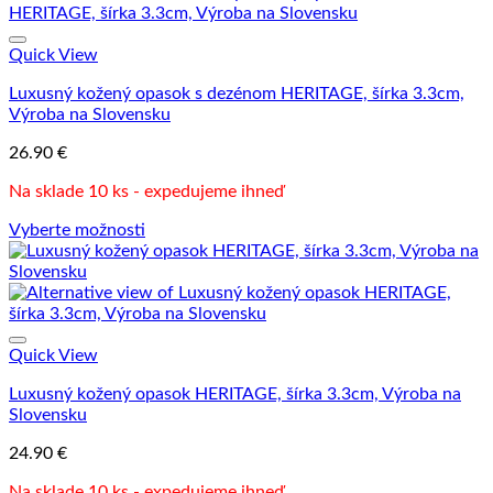
Quick View
Luxusný kožený opasok s dezénom HERITAGE, šírka 3.3cm,
Výroba na Slovensku
26.90
€
Na sklade 10 ks - expedujeme ihneď
Vyberte možnosti
Tento
produkt
má
viacero
variantov.
Možnosti
Quick View
si
Luxusný kožený opasok HERITAGE, šírka 3.3cm, Výroba na
môžete
Slovensku
vybrať
na
24.90
€
stránke
produktu.
Na sklade 10 ks - expedujeme ihneď