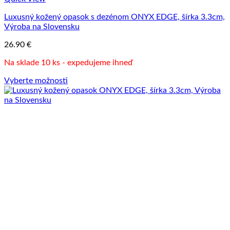
si
Luxusný kožený opasok s dezénom ONYX EDGE, šírka 3.3cm,
môžete
Výroba na Slovensku
vybrať
na
26.90
€
stránke
produktu.
Na sklade 10 ks - expedujeme ihneď
Vyberte možnosti
Tento
produkt
má
viacero
variantov.
Možnosti
si
môžete
vybrať
na
stránke
produktu.