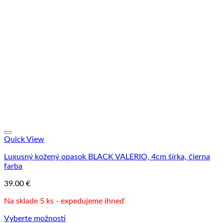
Quick View
Luxusný kožený opasok BLACK VALERIO, 4cm šírka, čierna
farba
39.00
€
Na sklade 5 ks - expedujeme ihneď
Vyberte možnosti