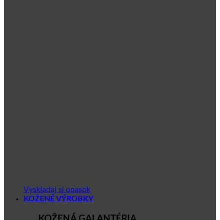
Vyskladaj si opasok
KOŽENÉ VÝROBKY
KOŽENÁ GALANTÉRIA