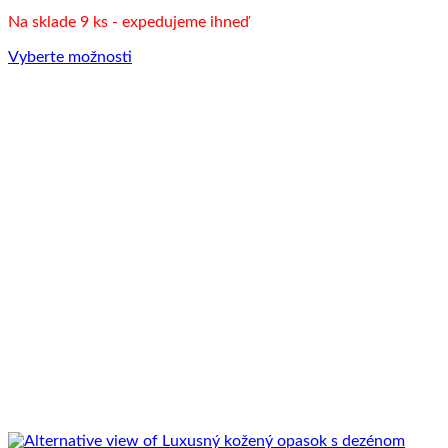
produktu.
Na sklade 9 ks - expedujeme ihneď
Vyberte možnosti
Tento
produkt
má
viacero
variantov.
Možnosti
si
môžete
vybrať
na
stránke
produktu.