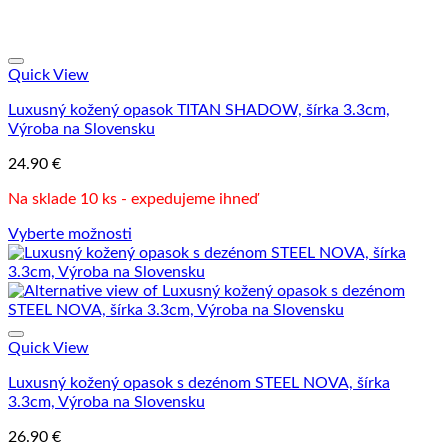
Quick View
Luxusný kožený opasok TITAN SHADOW, šírka 3.3cm,
Výroba na Slovensku
24.90
€
Na sklade 10 ks - expedujeme ihneď
Vyberte možnosti
Tento
produkt
má
viacero
variantov.
Možnosti
Quick View
si
Luxusný kožený opasok s dezénom STEEL NOVA, šírka
môžete
3.3cm, Výroba na Slovensku
vybrať
na
26.90
€
stránke