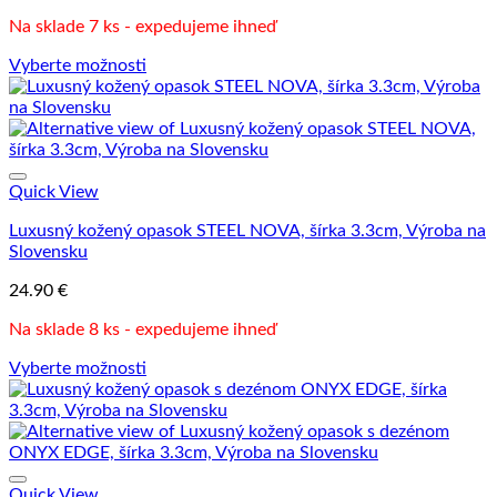
produktu.
Na sklade 7 ks - expedujeme ihneď
Vyberte možnosti
Tento
produkt
má
viacero
variantov.
Možnosti
Quick View
si
Luxusný kožený opasok STEEL NOVA, šírka 3.3cm, Výroba na
môžete
Slovensku
vybrať
na
24.90
€
stránke
produktu.
Na sklade 8 ks - expedujeme ihneď
Vyberte možnosti
Tento
produkt
má
viacero
variantov.
Možnosti
Quick View