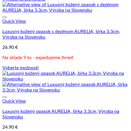
má
viacero
variantov.
Možnosti
Quick View
si
Luxusný kožený opasok s dezénom AURELIA, šírka 3.3cm,
môžete
Výroba na Slovensku
vybrať
na
26.90
€
stránke
produktu.
Na sklade 9 ks - expedujeme ihneď
Vyberte možnosti
Tento
produkt
má
viacero
variantov.
Možnosti
Quick View
si
Luxusný kožený opasok AURELIA, šírka 3.3cm, Výroba na
môžete
Slovensku
vybrať
na
24.90
€
stránke