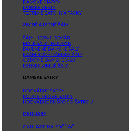
DÁMSKE ČIAPKY
PÁNSKE VESTY
TEXTILNÉ BATOHY A TAŠKY
ZIMNÉ A LETNÉ ŠÁLY
ŠÁLY - 100% HODVÁB
MALÉ ŠÁLY - HODVÁB
BAVLNENÉ DÁMSKE ŠÁLY
KAŠMÍROVÉ DÁMSKE ŠÁLY
OSTATNÉ DÁMSKE ŠÁLY
PÁNSKE ZIMNÉ ŠÁLY
DÁMSKE ŠATKY
HODVÁBNE ŠATKY
POLYESTEROVÉ ŠATKY
HODVÁBNE RÚŠKO SO ŠATKOU
OKULIARE
OKULIARE NA POČÍTAČ