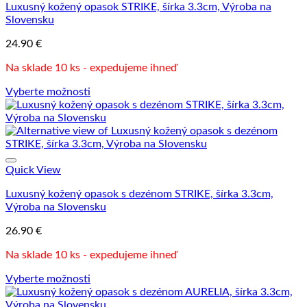
Luxusný kožený opasok STRIKE, šírka 3.3cm, Výroba na
môžete
Slovensku
vybrať
na
24.90
€
stránke
produktu.
Na sklade 10 ks - expedujeme ihneď
Vyberte možnosti
Tento
produkt
má
viacero
variantov.
Možnosti
Quick View
si
Luxusný kožený opasok s dezénom STRIKE, šírka 3.3cm,
môžete
Výroba na Slovensku
vybrať
na
26.90
€
stránke
produktu.
Na sklade 10 ks - expedujeme ihneď
Vyberte možnosti
Tento
produkt