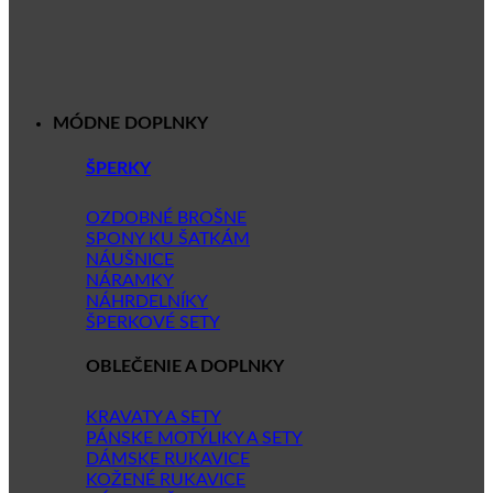
MÓDNE DOPLNKY
ŠPERKY
OZDOBNÉ BROŠNE
SPONY KU ŠATKÁM
NÁUŠNICE
NÁRAMKY
NÁHRDELNÍKY
ŠPERKOVÉ SETY
OBLEČENIE A DOPLNKY
KRAVATY A SETY
PÁNSKE MOTÝLIKY A SETY
DÁMSKE RUKAVICE
KOŽENÉ RUKAVICE