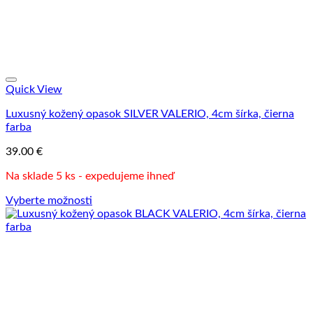
Quick View
Luxusný kožený opasok SILVER VALERIO, 4cm šírka, čierna
farba
39.00
€
Na sklade 5 ks - expedujeme ihneď
Vyberte možnosti