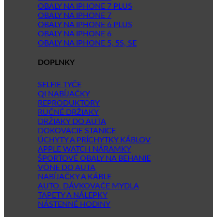
OBALY NA IPHONE 7 PLUS
OBALY NA IPHONE 7
OBALY NA IPHONE 6 PLUS
OBALY NA IPHONE 6
OBALY NA IPHONE 5, 5S, SE
DOPLNKY
SELFIE TYČE
QI NABÍJAČKY
REPRODUKTORY
RUČNÉ DRŽIAKY
DRŽIAKY DO AUTA
DOKOVACIE STANICE
ÚCHYTY A PRÍCHYTKY KÁBLOV
APPLE WATCH NÁRAMKY
ŠPORTOVÉ OBALY NA BEHANIE
VÔNE DO AUTA
NABÍJAČKY A KÁBLE
AUTO. DÁVKOVAČE MYDLA
TAPETY A NÁLEPKY
NÁSTENNÉ HODINY