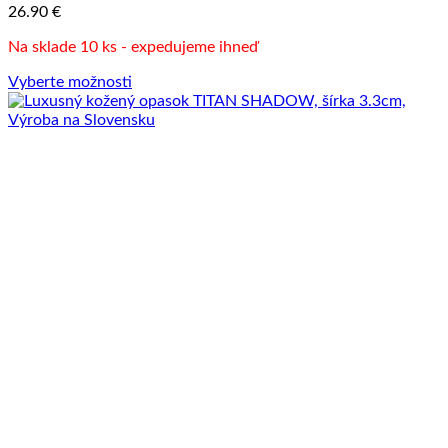
26.90
€
Na sklade 10 ks - expedujeme ihneď
Vyberte možnosti
Tento
produkt
má
viacero
variantov.
Možnosti
si
môžete
vybrať
na
stránke
produktu.