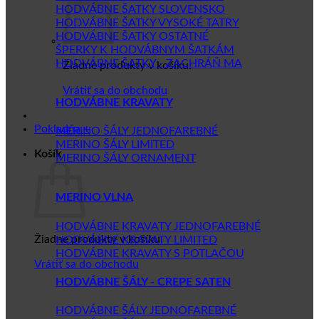
HODVÁBNE ŠATKY SLOVENSKO
HODVÁBNE ŠATKY VYSOKÉ TATRY
HODVÁBNE ŠATKY OSTATNÉ
ŠPERKY K HODVÁBNYM ŠATKÁM
HODVÁBNE ŠATKY - ZACHRÁŇ MA
Žiadne produkty v košíku.
Vrátiť sa do obchodu
HODVÁBNE KRAVATY
Pokladňa
+
MERINO ŠÁLY JEDNOFAREBNÉ
MERINO ŠÁLY LIMITED
Košík
MERINO ŠÁLY ORNAMENT
MERINO VLNA
HODVÁBNE KRAVATY JEDNOFAREBNÉ
Žiadne produkty v košíku.
HODVÁBNE KRAVATY LIMITED
HODVÁBNE KRAVATY S POTLAČOU
Vrátiť sa do obchodu
HODVÁBNE ŠÁLY - CREPE SATEN
HODVÁBNE ŠÁLY JEDNOFAREBNÉ