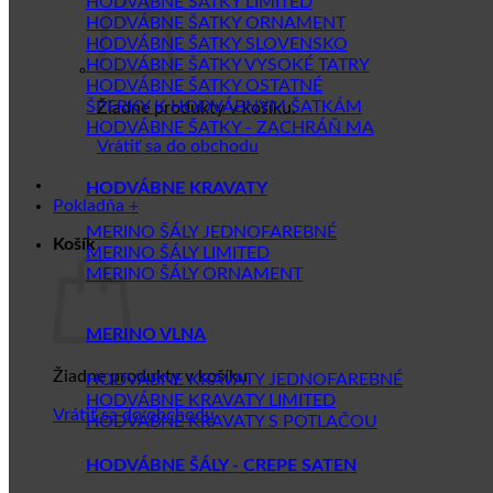
HODVÁBNE ŠATKY LIMITED
HODVÁBNE ŠATKY ORNAMENT
HODVÁBNE ŠATKY SLOVENSKO
HODVÁBNE ŠATKY VYSOKÉ TATRY
HODVÁBNE ŠATKY OSTATNÉ
ŠPERKY K HODVÁBNYM ŠATKÁM
Žiadne produkty v košíku.
HODVÁBNE ŠATKY - ZACHRÁŇ MA
Vrátiť sa do obchodu
HODVÁBNE KRAVATY
Pokladňa
+
MERINO ŠÁLY JEDNOFAREBNÉ
Košík
MERINO ŠÁLY LIMITED
MERINO ŠÁLY ORNAMENT
MERINO VLNA
Žiadne produkty v košíku.
HODVÁBNE KRAVATY JEDNOFAREBNÉ
HODVÁBNE KRAVATY LIMITED
Vrátiť sa do obchodu
HODVÁBNE KRAVATY S POTLAČOU
HODVÁBNE ŠÁLY - CREPE SATEN